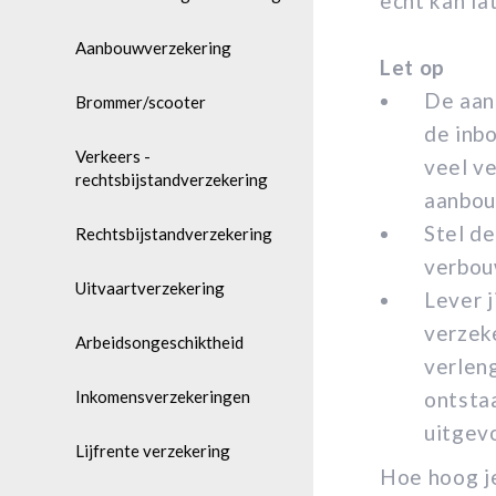
echt kan la
Aanbouwverzekering
Let op
De aan
Brommer/scooter
de inb
Verkeers -
veel v
rechtsbijstandverzekering
aanbou
Stel de
Rechtsbijstandverzekering
verbou
Uitvaartverzekering
Lever 
verzek
Arbeidsongeschiktheid
verleng
Inkomensverzekeringen
ontsta
uitgev
Lijfrente verzekering
Hoe hoog je