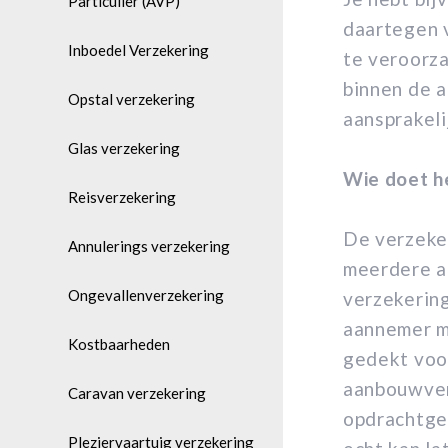
Particulier (AVP)
daartegen v
Inboedel Verzekering
te veroorz
binnen de 
Opstal verzekering
aansprakeli
Glas verzekering
Wie doet h
Reisverzekering
De verzeker
Annulerings verzekering
meerdere aa
Ongevallenverzekering
verzekering
aannemer mi
Kostbaarheden
gedekt voo
aanbouwverz
Caravan verzekering
opdrachtge
Pleziervaartuig verzekering