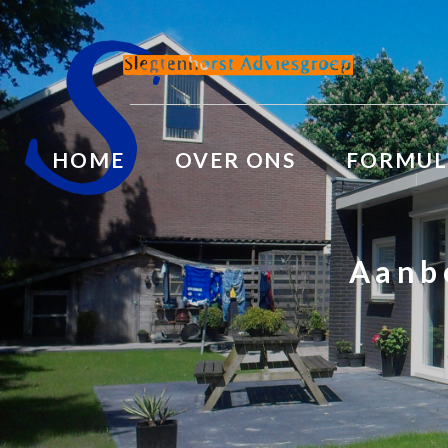
HOME
OVER ONS
FORMUL
Aanb