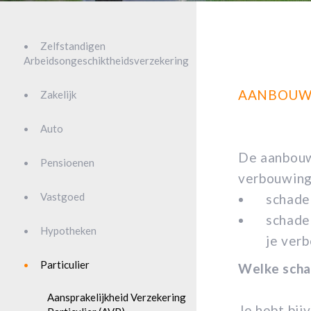
Zelfstandigen
Arbeidsongeschiktheidsverzekering
AANBOUW
Zakelijk
Auto
De aanbouwv
Pensioenen
verbouwing
Vastgoed
schade
schade
Hypotheken
je ver
Particulier
Welke sch
Aansprakelijkheid Verzekering
Je hebt bij