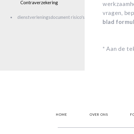
Contraverzekering
werkzaamhe
vragen, be
dienstverleningsdocument risico's
blad formu
* Aan de t
HOME
OVER ONS
F