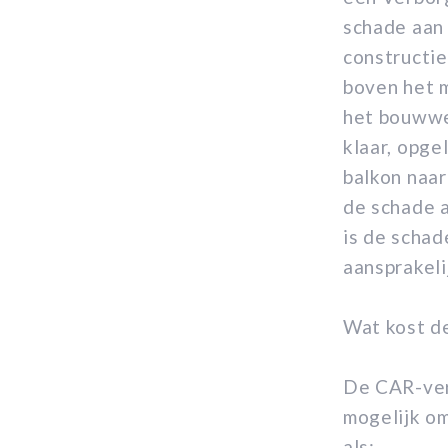
schade aan
constructie
boven het m
het bouwwer
klaar, opge
balkon naa
de schade 
is de schad
aansprakel
Wat kost d
De CAR-verz
mogelijk o
als: