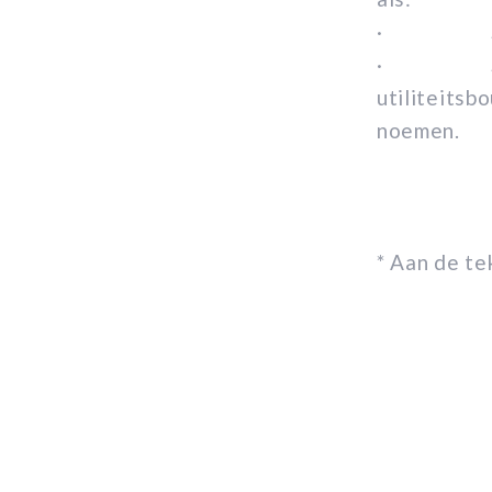
· Soort
· Soort pr
utiliteitsb
noemen.
* Aan de t