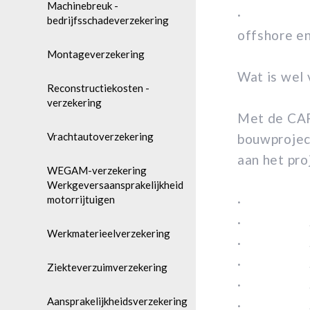
Machinebreuk -
· Duurzam
bedrijfsschadeverzekering
offshore e
Montageverzekering
Wat is wel 
Reconstructiekosten -
verzekering
Met de CAR-
Vrachtautoverzekering
bouwprojec
aan het pro
WEGAM-verzekering
Werkgeversaansprakelijkheid
motorrijtuigen
· Bran
· Stor
Werkmaterieelverzekering
· Schade
· Schad
Ziekteverzuimverzekering
· Schade
Aansprakelijkheidsverzekering
· Schade