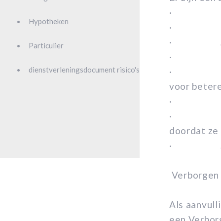
· Opz
Hypotheken
· Mole
· Asbe
Particulier
· Bedri
dienstverleningsdocument risico's
· Kosten 
voor betere
· Norma
· Herleve
doordat ze 
·
Verborgen
Als aanvull
een Verbor