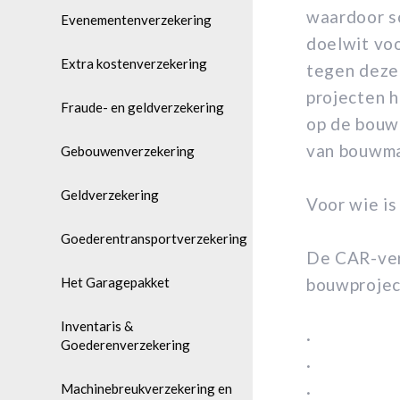
waardoor sc
Evenementenverzekering
doelwit vo
Extra kostenverzekering
tegen deze 
projecten h
Fraude- en geldverzekering
op de bouwp
van bouwma
Gebouwenverzekering
Geldverzekering
Voor wie i
Goederentransportverzekering
De CAR-ver
Het Garagepakket
bouwproject
Inventaris &
· Infra
Goederenverzekering
· Civie
Machinebreukverzekering en
· Burger